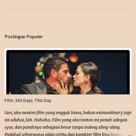
m
e
n
t
Postingan Populer
a
r
Film: 365 Days: This Day
Gen, aku nonton film yang enggak biasa, bukan extraordinary tapi
ini aduhai, lah. Hahaha. Film yang aku tonton ini penuh adegan
syur, dan parahnya sebagian besar tanpa tedeng aling-aling.
Padahal seharusnya jalan cerita dan karakter film bisa bagus,