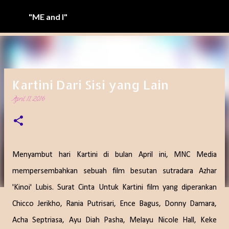
Langsung ke konten utama
"ME and I"
Kartini Dari Sisi yang Lain
April 11, 2016
Menyambut hari Kartini di bulan April ini, MNC Media
mempersembahkan sebuah film besutan sutradara Azhar
'Kinoi' Lubis. Surat Cinta Untuk Kartini film yang diperankan
Chicco Jerikho, Rania Putrisari, Ence Bagus, Donny Damara,
Acha Septriasa, Ayu Diah Pasha, Melayu Nicole Hall, Keke