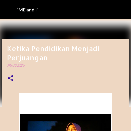
Langsung ke konten utama
"ME and I"
Ketika Pendidikan Menjadi
Perjuangan
Mei 10, 2016