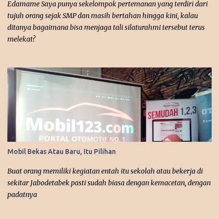
agak sulit, kayaknya harus nonton film yang pertama dulu “365
Edamame Saya punya sekelompok pertemanan yang terdiri dari
Days ” karena ada dialog-dialog yang seolah mengingatkan...
tujuh orang sejak SMP dan masih bertahan hingga kini, kalau
ditanya bagaimana bisa menjaga tali silaturahmi tersebut terus
melekat?
Mobil Bekas Atau Baru, Itu Pilihan
Buat orang memiliki kegiatan entah itu sekolah atau bekerja di
sekitar Jabodetabek pasti sudah biasa dengan kemacetan, dengan
padatnya