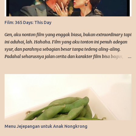
Film: 365 Days: This Day
Gen, aku nonton film yang enggak biasa, bukan extraordinary tapi
ini aduhai, lah. Hahaha. Film yang aku tonton ini penuh adegan
syur, dan parahnya sebagian besar tanpa tedeng aling-aling.
Padahal seharusnya jalan cerita dan karakter film bisa bagus,
disayangkan banget bahwa ini film terlalu dewasa. dok. Google
Judul Film: 365 Days: This Day Tahun Rilis: 2022 Episode: -
Platform: Netflix Asal Negara: Polandia Sutradara: Barbara
Bialowas, Tomasz Mandes Penulis Skenario: Mojca Tirs, Blanka
Lipinska, Tomasz Mandes Pemeran Utama: Anna-Maria “Laura”
Sieklucka, Michele “Massimo” Morrone, Simone “Marcello”
Susinna Genre: Drama, Romance Rating: 5/10 Ini film terpanas
yang pernah aku tonton, dari awal sudah langsung menyajikan
adegan seks, erotisnya tidak main-main antara dua pemeran
Menu Jejepangan untuk Anak Nongkrong
utama, Massimo dan Laura. Alur ceritanya enggak mudah diikuti,