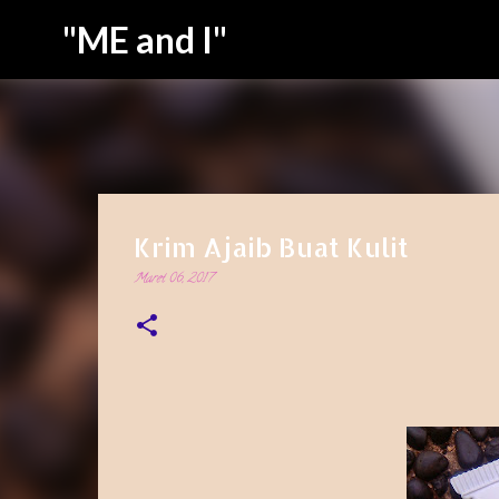
"ME and I"
Krim Ajaib Buat Kulit
Maret 06, 2017