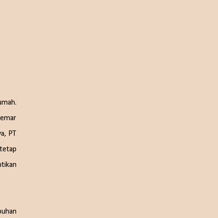
umah.
 memar
ya, PT
tetap
ntikan
buhan