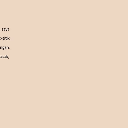
n saya
-titik
ingan.
masak,