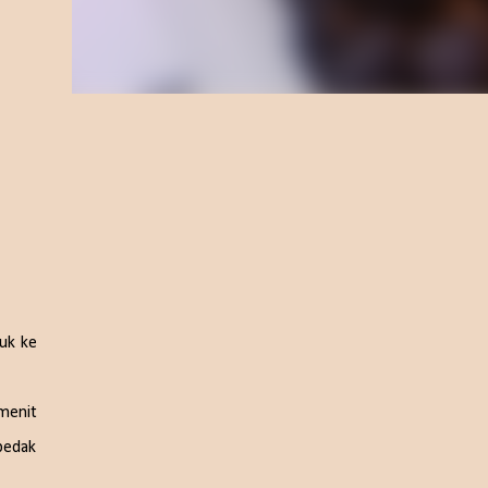
suk ke
menit
bedak