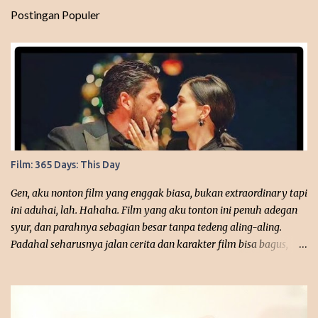
t
Postingan Populer
a
r
Film: 365 Days: This Day
Gen, aku nonton film yang enggak biasa, bukan extraordinary tapi
ini aduhai, lah. Hahaha. Film yang aku tonton ini penuh adegan
syur, dan parahnya sebagian besar tanpa tedeng aling-aling.
Padahal seharusnya jalan cerita dan karakter film bisa bagus,
disayangkan banget bahwa ini film terlalu dewasa. dok. Google
Judul Film: 365 Days: This Day Tahun Rilis: 2022 Episode: -
Platform: Netflix Asal Negara: Polandia Sutradara: Barbara
Bialowas, Tomasz Mandes Penulis Skenario: Mojca Tirs, Blanka