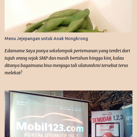
Lipinska, Tomasz Mandes Pemeran Utama: Anna-Maria “Laura”
Sieklucka, Michele “Massimo” Morrone, Simone “Marcello”
Susinna Genre: Drama, Romance Rating: 5/10 Ini film terpanas
yang pernah aku tonton, dari awal sudah langsung menyajikan
adegan seks, erotisnya tidak main-main antara dua pemeran
Menu Jejepangan untuk Anak Nongkrong
utama, Massimo dan Laura. Alur ceritanya enggak mudah diikuti,
agak sulit, kayaknya harus nonton film yang pertama dulu “365
Edamame Saya punya sekelompok pertemanan yang terdiri dari
Days ” karena ada dialog-dialog yang seolah mengingatkan...
tujuh orang sejak SMP dan masih bertahan hingga kini, kalau
ditanya bagaimana bisa menjaga tali silaturahmi tersebut terus
melekat?