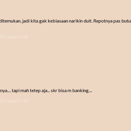
temukan, jadi kita gak kebiasaan narikin duit. Repotnya pas butu
2017 pukul 11.09
a.... tapi mah tetep aja... skr bisa m banking....
2017 pukul 11.10