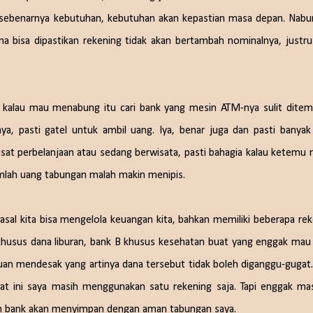
 sebenarnya kebutuhan, kebutuhan akan kepastian masa depan. Nabun
na bisa dipastikan rekening tidak akan bertambah nominalnya, justru
kalau mau menabung itu cari bank yang mesin ATM-nya sulit ditem
, pasti gatel untuk ambil uang. Iya, benar juga dan pasti banyak
pusat perbelanjaan atau sedang berwisata, pasti bahagia kalau ketemu
jumlah uang tabungan malah makin menipis.
sal kita bisa mengelola keuangan kita, bahkan memiliki beberapa rek
 khusus dana liburan, bank B khusus kesehatan buat yang enggak mau 
rluan mendesak yang artinya dana tersebut tidak boleh diganggu-gugat
saat ini saya masih menggunakan satu rekening saja. Tapi enggak mas
kin bank akan menyimpan dengan aman tabungan saya.