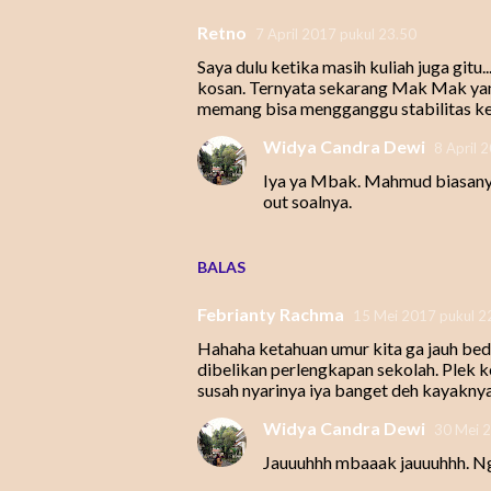
Retno
7 April 2017 pukul 23.50
Saya dulu ketika masih kuliah juga git
kosan. Ternyata sekarang Mak Mak yan
memang bisa mengganggu stabilitas 
Widya Candra Dewi
8 April 
Iya ya Mbak. Mahmud biasanya 
out soalnya.
BALAS
Febrianty Rachma
15 Mei 2017 pukul 2
Hahaha ketahuan umur kita ga jauh bed
dibelikan perlengkapan sekolah. Plek 
susah nyarinya iya banget deh kayaknya
Widya Candra Dewi
30 Mei 2
Jauuuhhh mbaaak jauuuhhh. Ng