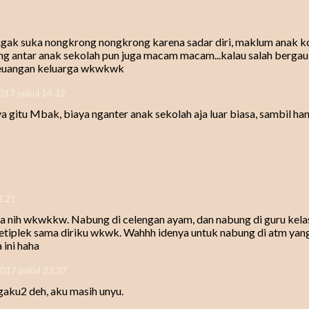
u...gak suka nongkrong nongkrong karena sadar diri, maklum anak k
g antar anak sekolah pun juga macam macam...kalau salah bergau
keuangan keluarga wkwkwk
2017 pukul 14.32
gitu Mbak, biaya nganter anak sekolah aja luar biasa, sambil ha
2.21
a nih wkwkkw. Nabung di celengan ayam, dan nabung di guru kela
ketiplek sama diriku wkwk. Wahhh idenya untuk nabung di atm yan
 ini haha
017 pukul 23.37
aku2 deh, aku masih unyu.