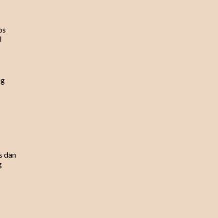
os
l
ng
s dan
g