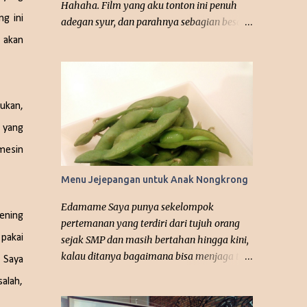
Hahaha. Film yang aku tonton ini penuh
g ini
adegan syur, dan parahnya sebagian besar
tanpa tedeng aling-aling. Padahal
 akan
seharusnya jalan cerita dan karakter film
bisa bagus, disayangkan banget bahwa ini
film terlalu dewasa. dok. Google Judul Film:
365 Days: This Day Tahun Rilis: 2022
ukan,
Episode: - Platform: Netflix Asal Negara:
 yang
Polandia Sutradara: Barbara Bialowas,
 mesin
Tomasz Mandes Penulis Skenario: Mojca
Tirs, Blanka Lipinska, Tomasz Mandes
Menu Jejepangan untuk Anak Nongkrong
Pemeran Utama: Anna-Maria “Laura”
Sieklucka, Michele “Massimo” Morrone,
Edamame Saya punya sekelompok
ening
Simone “Marcello” Susinna Genre: Drama,
pertemanan yang terdiri dari tujuh orang
Romance Rating: 5/10 Ini film terpanas
pakai
sejak SMP dan masih bertahan hingga kini,
yang pernah aku tonton, dari awal sudah
kalau ditanya bagaimana bisa menjaga tali
. Saya
langsung menyajikan adegan seks,
silaturahmi tersebut terus melekat?
alah,
erotisnya tidak main-main antara dua
pemeran utama, Massimo dan Laura. Alur