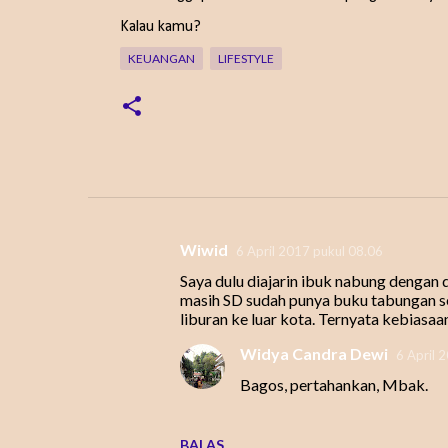
Kalau kamu?
KEUANGAN
LIFESTYLE
Wiwid
6 April 2017 pukul 08.06
K
Saya dulu diajarin ibuk nabung dengan d
o
masih SD sudah punya buku tabungan se
m
liburan ke luar kota. Ternyata kebiasaa
e
Widya Candra Dewi
6 April 
n
Bagos, pertahankan, Mbak.
t
a
BALAS