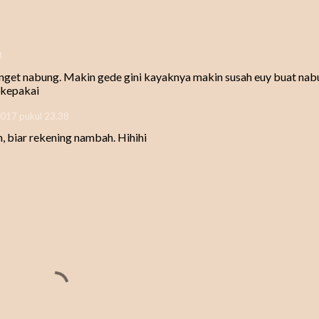
8
 banget nabung. Makin gede gini kayaknya makin susah euy buat nab
 kepakai
017 pukul 23.38
 biar rekening nambah. Hihihi