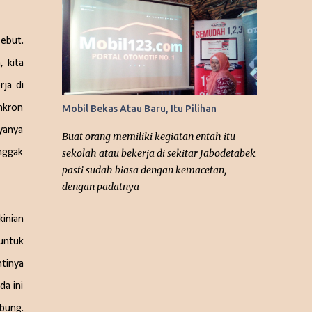
ceritanya enggak mudah diikuti, agak sulit,
kayaknya harus nonton film yang pertama
sebut.
dulu “365 Days ” karena ada dialog-dialog
yang seolah mengingatkan...
, kita
rja di
nkron
Mobil Bekas Atau Baru, Itu Pilihan
yanya
Buat orang memiliki kegiatan entah itu
enggak
sekolah atau bekerja di sekitar Jabodetabek
pasti sudah biasa dengan kemacetan,
dengan padatnya
kinian
 untuk
tinya
a ini
bung.