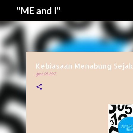
"ME and I"
Kebiasaan Menabung Sejak 
April 05, 2017