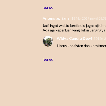
BALAS
Antung apriana
16 Mei 2017 pukul 06.3
Jadi ingat waktu kecil dulu juga rajin
Ada aja keperluan yang bikin uangngya
Widya Candra Dewi
30 Mei 2
Harus konsisten dan komitmen,
BALAS