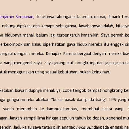
enjamin Simpanan
, itu artinya tabungan kita aman, damai, di bank ter
a nabung dipaksa, dan kenapa sebagainya. Jawabannya adalah, kita, ya
aya hidupnya mahal, belum lagi terpengaruh kanan-kiri. Saya pernah ke
rkelompok dan kalau diperhatikan gaya hidup mereka itu enggak si
 bergaul dengan mereka. Kenapa? Karena bergaul dengan mereka bia
da yang mengenal saya, saya jarang ikut nongkrong dan jajan-jajan 
 untuk menggunakan uang sesuai kebutuhan, bukan keinginan.
ya katakan biaya hidupnya mahal, ya, coba tengok tempat nongkrong ke
 jaga gengsi mereka abaikan “besar pasak dari pada tiang”. LPS yang
ni sudah merambah ke kampus-kampus, membuat acara yang in
an. Jangan sampai lima hingga sepuluh tahun ke depan, generasi mud
diri. Jadi, kalau saya tetap pilih enggak
hang out
daripada enggak na