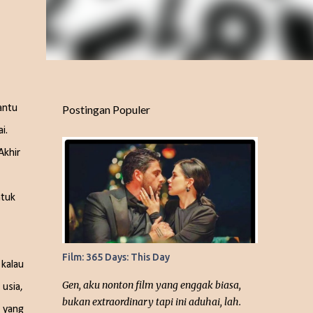
antu
Postingan Populer
i.
Akhir
ntuk
Film: 365 Days: This Day
 kalau
Gen, aku nonton film yang enggak biasa,
usia,
bukan extraordinary tapi ini aduhai, lah.
 yang