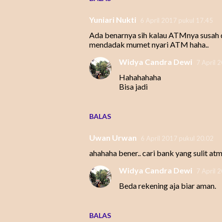
r
Yuniari Nukti
6 April 2017 pukul 17.45
Ada benarnya sih kalau ATMnya susah di
mendadak mumet nyari ATM haha..
Widya Candra Dewi
7 April 
Hahahahaha
Bisa jadi
BALAS
Uwan Urwan
6 April 2017 pukul 20.02
ahahaha bener.. cari bank yang sulit atmny
Widya Candra Dewi
7 April 
Beda rekening aja biar aman.
BALAS