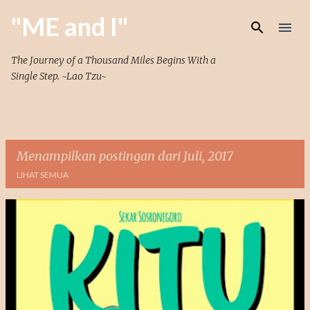
Langsung ke konten utama
"ME and I"
The Journey of a Thousand Miles Begins With a
Single Step. ~Lao Tzu~
Menampilkan postingan dari Juli, 2017
LIHAT SEMUA
P
o
s
t
i