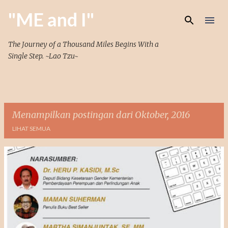
Langsung ke konten utama
"ME and I"
The Journey of a Thousand Miles Begins With a
Single Step. ~Lao Tzu~
Menampilkan postingan dari Oktober, 2016
LIHAT SEMUA
P
o
s
t
i